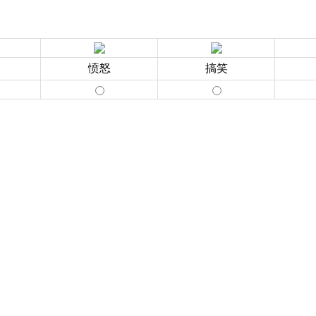
愤怒
搞笑