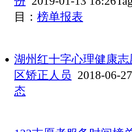
份
2019-01-13 18:26
Ta
目：
榜单报表
湖州红十字心理健康志
区矫正人员
2018-06-27
态