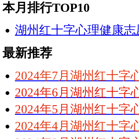
本月排行TOP10
湖州红十字心理健康志
最新推荐
2024年7月湖州红十
2024年6月湖州红十
2024年5月湖州红十
2024年4月湖州红十