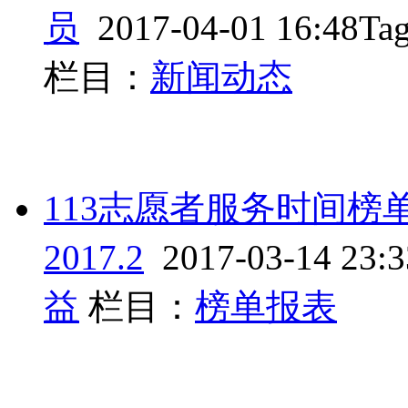
员
2017-04-01 16:48
Ta
栏目：
新闻动态
113志愿者服务时间榜单-
2017.2
2017-03-14 23:3
益
栏目：
榜单报表