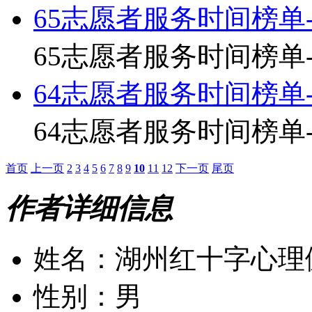
65志愿者服务时间榜单-策
65志愿者服务时间榜单-策划
64志愿者服务时间榜单-网
64志愿者服务时间榜单-网站
首页
上一页
2
3
4
5
6
7
8
9
10
11
12
下一页
尾页
作者详细信息
姓名：湖州红十字心理
性别：男