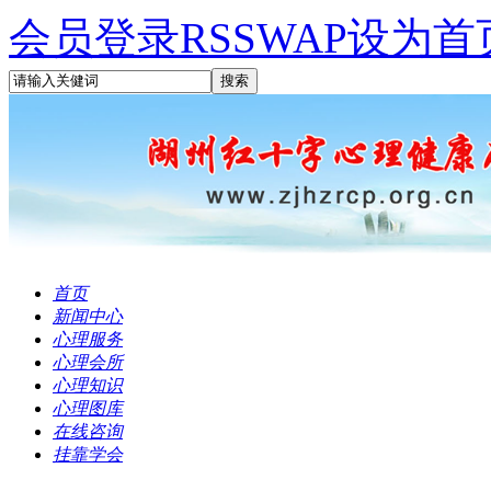
会员登录
RSS
WAP
设为首
首页
新闻中心
心理服务
心理会所
心理知识
心理图库
在线咨询
挂靠学会