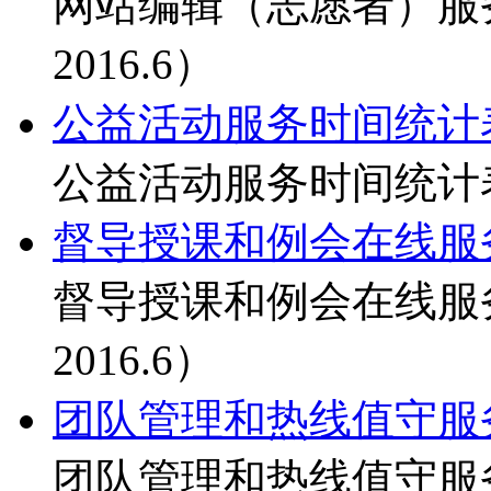
网站编辑（志愿者）服务时
2016.6）
公益活动服务时间统计表（20
公益活动服务时间统计表（20
督导授课和例会在线服务
督导授课和例会在线服务时
2016.6）
团队管理和热线值守服务时间2
团队管理和热线值守服务时间2