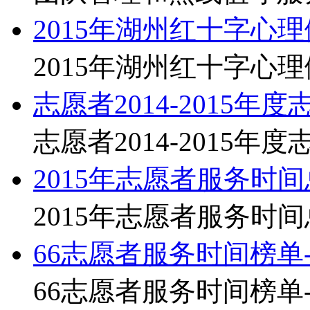
2015年湖州红十字心
2015年湖州红十字心
志愿者2014-2015
志愿者2014-2015
2015年志愿者服务时
2015年志愿者服务时
66志愿者服务时间榜单-时
66志愿者服务时间榜单-时间